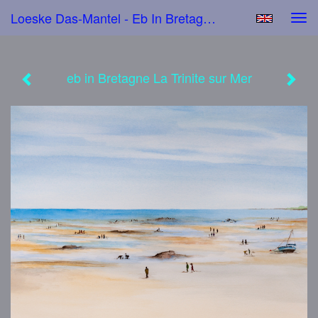
Loeske Das-Mantel - Eb In Bretagne La Trinite Sur Mer
Tog
navi
eb in Bretagne La Trinite sur Mer