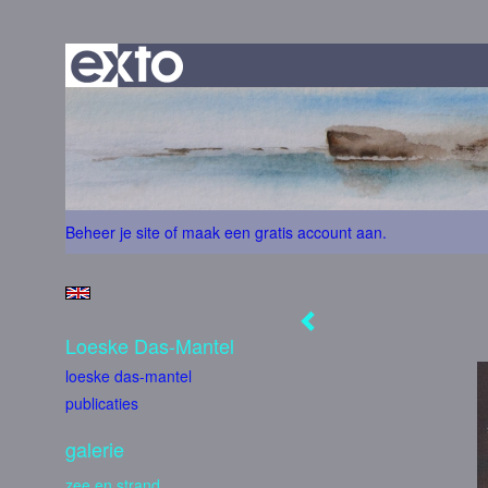
Beheer je site
of
maak een gratis account aan
.
Loeske Das-Mantel
loeske das-mantel
publicaties
galerie
zee en strand