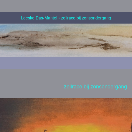
Loeske Das-Mantel
zeilrace bij zonsondergang
zeilrace bij zonsondergang